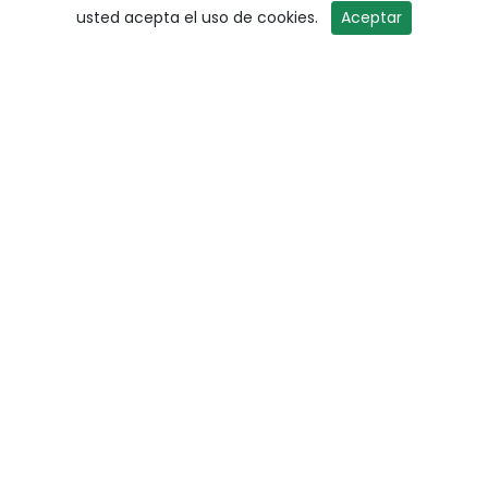
usted acepta el uso de cookies.
Aceptar
How Are Wines Evaluated in
International Competitions?
International wine competitions use structured
evaluation systems designed to ensure objectivity and
consistency. Wines ...